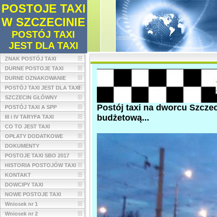
POSTOJE TAXI
W SZCZECINIE
POSTÓJ TAXI
JEST DLA TAXI
ZNAK POSTÓJ TAXI
DURNE POSTOJE TAXI
DURNE OZNAKOWANIE
POSTÓJ TAXI JEST DLA TAXI
SZCZECIN GŁÓWNY
Postój taxi na dworcu Szczec
POSTÓJ TAXI A SPP
budżetową...
III i IV TARYFA TAXI
CO TO JEST TAXI
OPŁATY DODATKOWE
DOKUMENTY
POSTOJE TAXI SBO 2017
HISTORIA POSTOJÓW TAXI
KONTAKT
DOWCIPY TAXI
NOWE POSTOJE TAXI
Wniosek nr 1
Wniosek nr 2