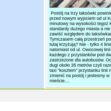
Postój na trzy taksówki powin
przed nowym wyjsciem od ul Kol
minutowy na wysokości tegoż k
standardy dużego miasta a nie
zawiść względem do taksówkarz
Tymczasem całą przestrzeń pod
tutaj krzyżują? Nie - tylko 4 li
natomiast od ul. Owocowej lini
kazdego z przystanków pod dwo
zastrzezone dla autobusów. Od
dugi około 35 metrów czyli raz
taxi "kosztem" przystanku lini
zmienić na postój i jestesmy w 
mieście....