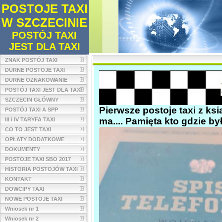
POSTOJE TAXI
W SZCZECINIE
POSTÓJ TAXI
JEST DLA TAXI
ZNAK POSTÓJ TAXI
DURNE POSTOJE TAXI
DURNE OZNAKOWANIE
POSTÓJ TAXI JEST DLA TAXI
SZCZECIN GŁÓWNY
Pierwsze postoje taxi z ksią
POSTÓJ TAXI A SPP
ma.... Pamięta kto gdzie b
III i IV TARYFA TAXI
CO TO JEST TAXI
OPŁATY DODATKOWE
DOKUMENTY
POSTOJE TAXI SBO 2017
HISTORIA POSTOJÓW TAXI
KONTAKT
DOWCIPY TAXI
NOWE POSTOJE TAXI
Wniosek nr 1
Wniosek nr 2