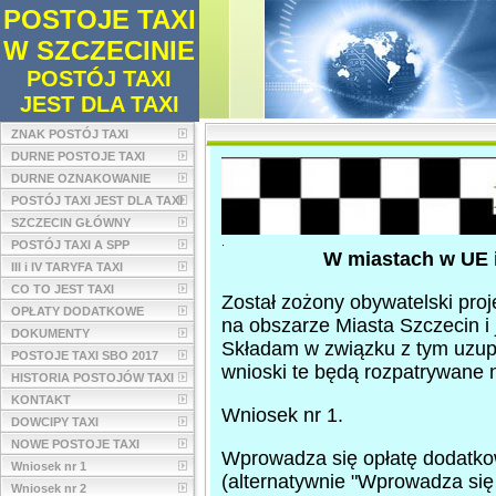
POSTOJE TAXI
W SZCZECINIE
POSTÓJ TAXI
JEST DLA TAXI
ZNAK POSTÓJ TAXI
DURNE POSTOJE TAXI
DURNE OZNAKOWANIE
POSTÓJ TAXI JEST DLA TAXI
SZCZECIN GŁÓWNY
.
POSTÓJ TAXI A SPP
W miastach w UE 
III i IV TARYFA TAXI
CO TO JEST TAXI
Został zożony obywatelski pro
OPŁATY DODATKOWE
na obszarze Miasta Szczecin 
DOKUMENTY
Składam w związku z tym uzup
POSTOJE TAXI SBO 2017
wnioski te będą rozpatrywane
HISTORIA POSTOJÓW TAXI
KONTAKT
Wniosek nr 1.
DOWCIPY TAXI
NOWE POSTOJE TAXI
Wprowadza się opłatę dodatkową
Wniosek nr 1
(alternatywnie "Wprowadza się 
Wniosek nr 2